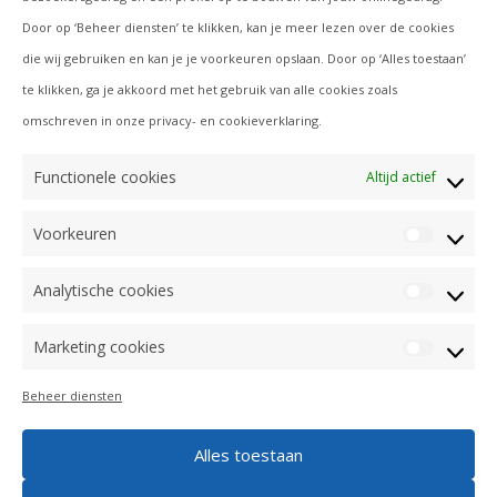
Training & coaching
Door op ‘Beheer diensten’ te klikken, kan je meer lezen over de cookies
die wij gebruiken en kan je je voorkeuren opslaan. Door op ‘Alles toestaan’
Advies
te klikken, ga je akkoord met het gebruik van alle cookies zoals
Experience Lab
omschreven in onze privacy- en cookieverklaring.
Nieman Groep
Functionele cookies
Altijd actief
Voorkeuren
Voorke
Analytische cookies
Analyti
Algemene voorwaarden
cookie
Marketing cookies
Cookie policy
Market
cookie
Disclaimer
Beheer diensten
Privacy policy
Alles toestaan
Volg ons op