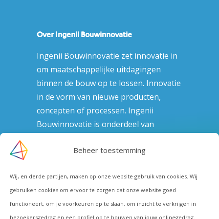
Over Ingenii Bouwinnovatie
Ingenii Bouwinnovatie zet innovatie in
om maatschappelijke uitdagingen
binnen de bouw op te lossen. Innovatie
in de vorm van nieuwe producten,
concepten of processen. Ingenii
Bouwinnovatie is onderdeel van
Nieman Groep.
Beheer toestemming
Wij, en derde partijen, maken op onze website gebruik van cookies. Wij
Meer over:
gebruiken cookies om ervoor te zorgen dat onze website goed
Conceptontwikkeling
functioneert, om je voorkeuren op te slaan, om inzicht te verkrijgen in
Productontwikkeling
bezoekersgedrag en een profiel op te bouwen van jouw onlinegedrag.