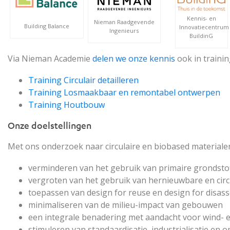
Kennis- en
Nieman Raadgevende
Building Balance
Innovatiecentrum
Ingenieurs
BuildinG
Via Nieman Academie
delen we onze kennis
ook in trainin
Training Circulair detailleren
Training Losmaakbaar en remontabel ontwerpen
Training Houtbouw
Onze doelstellingen
Met ons onderzoek naar circulaire en biobased materialen
verminderen van het gebruik van primaire grondstof
vergroten van het gebruik van hernieuwbare en circ
toepassen van design for reuse en design for disas
minimaliseren van de milieu-impact van gebouwen
een integrale benadering met aandacht voor wind- en
stimuleren van standaardisatie, industrialisatie en 