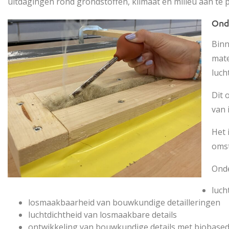
uitdagingen rond grondstoffen, klimaat en milieu aan te
Ond
Binn
mate
luch
Dit 
van 
Het 
omst
Onde
luch
losmaakbaarheid van bouwkundige detailleringen
luchtdichtheid van losmaakbare details
ontwikkeling van bouwkundige details met biobased 