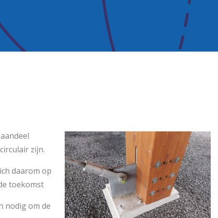
 aandeel
culair zijn.
zich daarom op
 de toekomst
jn nodig om de