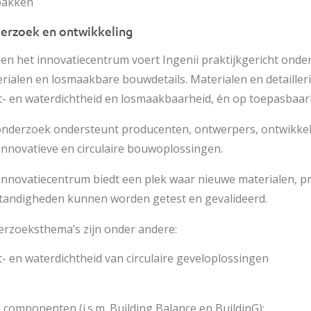
 pakken
erzoek en ontwikkeling
en het innovatiecentrum voert Ingenii praktijkgericht onde
rialen en losmaakbare bouwdetails. Materialen en detailler
t- en waterdichtheid en losmaakbaarheid, én op toepasbaarh
onderzoek ondersteunt producenten, ontwerpers, ontwikkel
innovatieve en circulaire bouwoplossingen.
innovatiecentrum biedt een plek waar nieuwe materialen, pr
andigheden kunnen worden getest en gevalideerd.
rzoeksthema’s zijn onder andere:
t- en waterdichtheid van circulaire geveloplossingen
componenten (i.s.m. Building Balance en BuildinG);