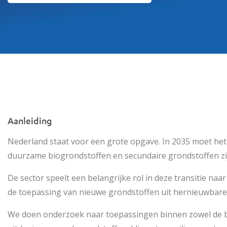
Aanleiding
Nederland staat voor een grote opgave. In 2035 moet he
duurzame biogrondstoffen en secundaire grondstoffen zijn
De
sector
speelt een belangrijke rol in deze transitie naa
de toepassing van nieuwe grondstoffen uit hernieuwbare
We doen onderzoek
naar toepassingen binnen zowel de 