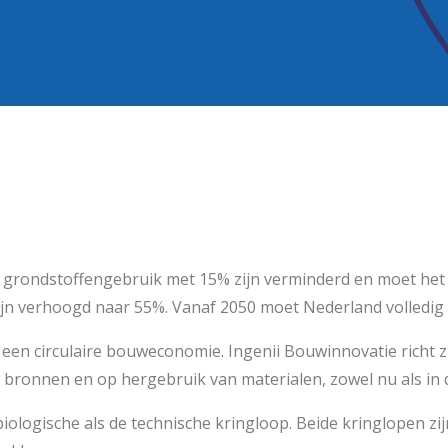
t grondstoffengebruik met 1
5% zijn verminderd en moet het
 verhoogd naar 55%. Vanaf 2050 moet Nederland volledig cir
r
een
circulair
e
bouw
economie
.
Ingenii
Bouwinnovatie richt 
 bronnen en op hergebruik van materialen, zowel nu als in
biologische
als de technische kringloop. Beide kringlopen zi