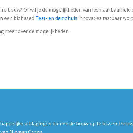
aire bouw? Of wil je de mogelijkheden van losmaakbaarhe
 in een biobased
Test- en demohuis
innovaties tastbaar wor
aag meer over de mogelijkheden.
chappelijke uitdagingen binnen de bouw op te lossen. Innov
l van Nieman Groep.