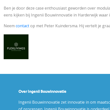
Ben je door deze case enthousiast geworden over modul
eens kijken bij Ingenii Bouwinnovatie in Harderwijk waar
Neem
contact
op met Peter Kuindersma. Hij vertelt je gr
Over Ingenii Bouwinnovatie
Ingenii Bouwinnovatie zet innovatie in om maats
of processen. Ingenii Bouwinnovatie is onderdee