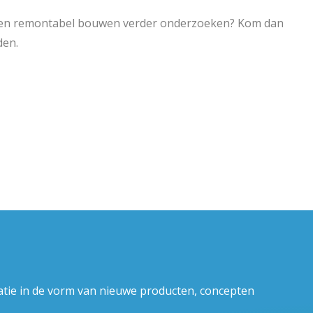
id en remontabel bouwen verder onderzoeken? Kom dan
den.
atie in de vorm van nieuwe producten, concepten