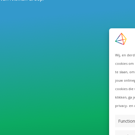
Wij, en der
cookies om 
te slaan, om
jouw onlineg
cookies die 
klikken, ga 
privacy- en 
Function